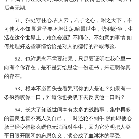
后会无期.
51、独处守住心.古人云，君子之心，昭之天下，不
可使人不知.即君子要坦坦荡荡.喧嚣世尘，势利纷争，生
活在这个世界上，难免会遇到不顺心、不如意的事情.如
何处理好这些事情恰恰是对人的德行的严峻考验.
52、也许思念不需要结果，只是要证明在我心里一
向有个你存在，是不是要给思念一份证书，来证明你真
的存在。
53、根本不必回头去看咒骂你的人是谁？如果有一
条疯狗咬你一口，难道你也要趴下去反咬他一口吗？
54、长大了知道世间本有太多的残酷事，集中再多
的善良也管不完人类自己，一时还轮不到牛.然而即使心
肠已经变得那么硬也无法面对斗牛，因为它分明把人类
平日眼开眼闭的忘恩负义，演变成了血淋淋的享受.