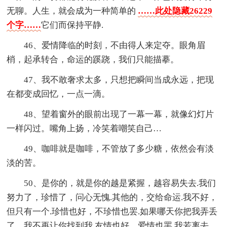
无聊。人生，就会成为一种简单的
……此处隐藏26229
个字……
它们而保持平静.
46、爱情降临的时刻，不由得人来定夺。眼角眉
梢，起承转合，命运的蹊跷，我们只能描摹。
47、我不敢奢求太多，只想把瞬间当成永远，把现
在都变成回忆，一点一滴。
48、望着窗外的眼前出现了一幕一幕，就像幻灯片
一样闪过。嘴角上扬，冷笑着嘲笑自己…
49、咖啡就是咖啡，不管放了多少糖，依然会有淡
淡的苦。
50、是你的，就是你的越是紧握，越容易失去.我们
努力了，珍惜了，问心无愧.其他的，交给命运.我不好，
但只有一个.珍惜也好，不珍惜也罢.如果哪天你把我弄丢
了，我不再让你找到我.友情也好，爱情也罢.我若离去，