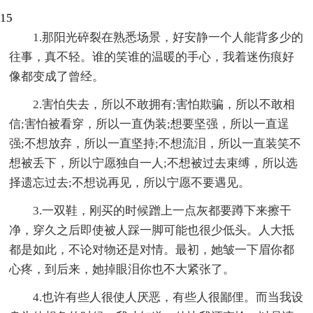
15
1.那阳光碎裂在熟悉场景，好安静一个人能背多少的
往事，真不轻。谁的笑谁的温暖的手心，我着迷伤痕好
像都变成了曾经。
2.害怕失去，所以不敢拥有;害怕欺骗，所以不敢相
信;害怕被看穿，所以一直伪装;想要坚强，所以一直逞
强;不想放弃，所以一直坚持;不想流泪，所以一直装笑不
想被丢下，所以宁愿独自一人;不想被过去束缚，所以选
择遗忘过去;不想说再见，所以宁愿不要遇见。
3.一双鞋，刚买的时候蹭上一点灰都要蹲下来擦干
净，穿久之后即使被人踩一脚可能也很少低头。人大抵
都是如此，不论对物还是对情。最初，她皱一下眉你都
心疼，到后来，她掉眼泪你也不大紧张了。
4.也许有些人很使人厌恶，有些人很鄙俚。而当我设