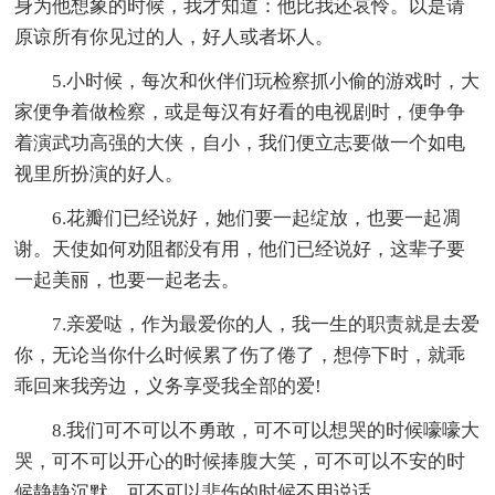
身为他想象的时候，我才知道：他比我还哀怜。以是请
原谅所有你见过的人，好人或者坏人。
5.小时候，每次和伙伴们玩检察抓小偷的游戏时，大
家便争着做检察，或是每汉有好看的电视剧时，便争争
着演武功高强的大侠，自小，我们便立志要做一个如电
视里所扮演的好人。
6.花瓣们已经说好，她们要一起绽放，也要一起凋
谢。天使如何劝阻都没有用，他们已经说好，这辈子要
一起美丽，也要一起老去。
7.亲爱哒，作为最爱你的人，我一生的职责就是去爱
你，无论当你什么时候累了伤了倦了，想停下时，就乖
乖回来我旁边，义务享受我全部的爱!
8.我们可不可以不勇敢，可不可以想哭的时候嚎嚎大
哭，可不可以开心的时候捧腹大笑，可不可以不安的时
候静静沉默，可不可以悲伤的时候不用说话。