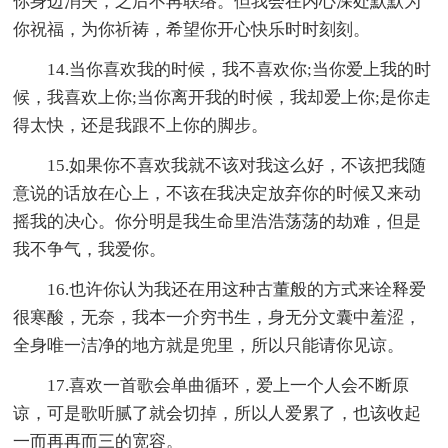
你身边消失，之后不再联络。但我会在内心深处默默为
你祝福，为你祈祷，希望你开心快乐时时刻刻。
14.当你喜欢我的时候，我不喜欢你;当你爱上我的时
候，我喜欢上你;当你离开我的时候，我却爱上你;是你走
得太快，还是我跟不上你的脚步。
15.如果你不喜欢我就不该对我这么好，不该把我随
意说的话放在心上，不该在我决定放弃你的时候又来动
摇我的决心。你分明是我生命里浩浩荡荡的劫难，但是
我不争气，我爱你。
16.也许你认为我还在用这种古董般的方式来诠释爱
很寒酸，无奈，我本一介穷书生，身无分文囊中羞涩，
全身唯一洁净的地方就是兜里，所以只能请你见谅。
17.喜欢一首歌会单曲循环，爱上一个人会不断原
谅，可是歌听腻了就会切掉，所以人爱累了，也该收起
一而再再而三的宽容。