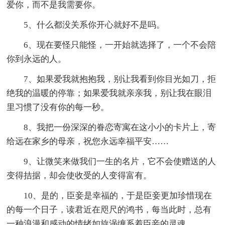
爱你，而不是我需要你。
5、什么都没关系你开心就好不是吗。
6、现在要怪只能怪，一开始就选择了，一个不会陪
你到永远的人。
7、如果爱我就抱抱我，别让我看到你目光如刀，拒
绝我的温暖的停靠；如果爱我就亲亲我，别让我在眼泪
里习惯了没有你的每一秒。
8、我把一份深深的眷恋寄寓在这小小的卡片上，寄
给远在家乡的母亲，祝您永远幸福平安……
9、让微笑来做我们一生的名片，它不会使赠送的人
变得拮据，却会使收受的人变得富有。
10、是的，臣妾是幸福的，于是臣妾更加珍惜现在
的每一个日子，读君近在咫尺的鸿书，每当此时，总有
一种浪漫和感动的情绪如旋涡缠系着臣妾的灵魂。