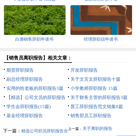
白酒销售辞职申请书
经理辞职信申请书
【销售员离职报告】相关文章：
期货辞职报告
开发辞职报告
副总经理辞职报告
关于文言文辞职报告十篇
实用的给老板的辞职报告3篇
小学教师辞职报告 15篇
【精选】公司文员的辞职报告
关于财务主管的辞职报告3篇
四篇
学生会辞职报告(15篇)
普工辞职报告范文锦集8篇
基金经理辞职报告
销售部员工辞职报告
关于离职的报告
上一篇：
下一篇：
精选公司职员辞职报告合