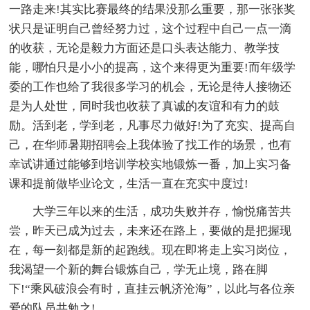
一路走来!其实比赛最终的结果没那么重要，那一张张奖
状只是证明自己曾经努力过，这个过程中自己一点一滴
的收获，无论是毅力方面还是口头表达能力、教学技
能，哪怕只是小小的提高，这个来得更为重要!而年级学
委的工作也给了我很多学习的机会，无论是待人接物还
是为人处世，同时我也收获了真诚的友谊和有力的鼓
励。活到老，学到老，凡事尽力做好!为了充实、提高自
己，在华师暑期招聘会上我体验了找工作的场景，也有
幸试讲通过能够到培训学校实地锻炼一番，加上实习备
课和提前做毕业论文，生活一直在充实中度过!
大学三年以来的生活，成功失败并存，愉悦痛苦共
尝，昨天已成为过去，未来还在路上，要做的是把握现
在，每一刻都是新的起跑线。现在即将走上实习岗位，
我渴望一个新的舞台锻炼自己，学无止境，路在脚
下!“乘风破浪会有时，直挂云帆济沧海”，以此与各位亲
爱的队员共勉之!