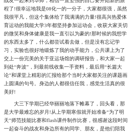
战友一起来到华师，相信一直坚强的自己要开始新的旅
程了!很幸运地我是08化一的一分子，大家都很强，虽然
我很平凡，但这个集体给了我满满的力量!很高兴热爱体
育运动的我能大学3年都坚持参加运动会，收获大家关切
的微笑和身体健康是我一直引以为豪的!那时候的我想学
的东西太多了，什么都尝试着去做，但是没有忘记学
习，实验也很好地锻炼了我的动手能力，公共课上为了
交上一份完美的关于亚运场馆的调研报告，和大家一起
到处“奔波”，到最前线收集一手资料，最后用“长篇大
论”和课堂上精彩的汇报给那个当时大家都关注的课题画
上圆满的句号。身边的人都很信任我，感觉生活真的很
美好!
大三下学期已经华丽丽地落下帷幕了，回头看，那
是大学最难忘的岁月!从上学期寒假就开始准备“为了明
天”师范技能比赛和flash课件制作比赛，很感谢这段时间
一起奋斗的战友和身边所有的同学、朋友，是他们陪我