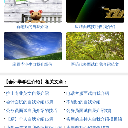
新老师的自我介绍
应聘面试技巧自我介绍
应届毕业生自我介绍信
医药代表面试自我介绍范文
【会计学学生介绍】相关文章：
护士专业英文自我介绍
电话客服面试自我介绍
会计面试的自我介绍15篇
不能说的自我介绍
公务员面试自我介绍的技巧
公务员面试自我介绍3篇
【精】个人自我介绍15篇
实用的主持人自我介绍模板锦
小学一年级自我介绍模板汇编
集7篇
小学自我介绍集锦15篇