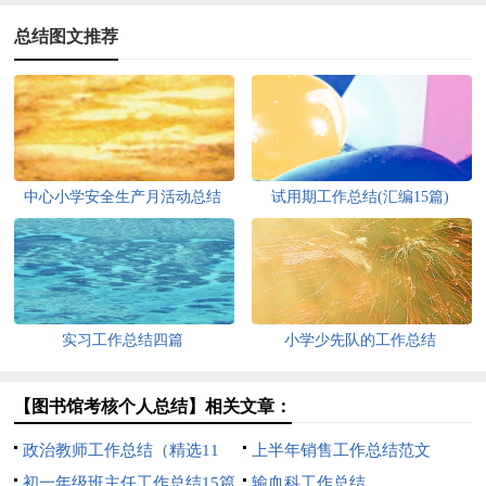
总结图文推荐
中心小学安全生产月活动总结
试用期工作总结(汇编15篇)
实习工作总结四篇
小学少先队的工作总结
【图书馆考核个人总结】相关文章：
政治教师工作总结（精选11
上半年销售工作总结范文
篇）
初一年级班主任工作总结15篇
输血科工作总结