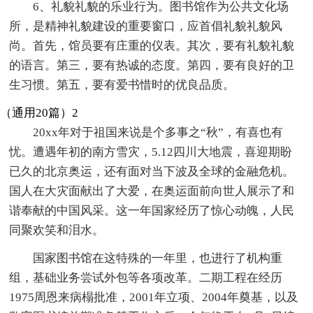
6、礼貌礼貌的乐业行为。图书馆作为公共文化场
所，是精神礼貌建设的重要窗口，应首倡礼貌礼貌风
尚。首先，馆员要有庄重的仪表。其次，要有礼貌礼貌
的语言。第三，要有热诚的态度。第四，要有良好的卫
生习惯。第五，要有爱书惜时的优良品质。
（通用20篇）2
20xx年对于祖国来说是个多事之“秋”，有喜也有
忧。遭遇年初的南方雪灾，5.12四川大地震，喜迎期盼
已久的北京奥运，还有面对当下波及全球的金融危机。
国人在大灾面献出了大爱，在奥运面前向世人展示了和
谐奉献的中国风采。这一年国家经历了惊心动魄，人民
同聚欢笑和泪水。
国家图书馆在这特殊的一年里，也进行了机构重
组，基础业务尝试外包等各项改革。二期工程在经历
1975周恩来病榻批准，2001年立项、2004年奠基，以及