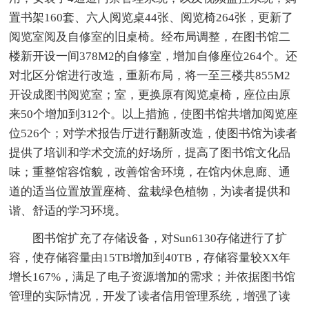
置书架160套、六人阅览桌44张、阅览椅264张，更新了
阅览室阅及自修室的旧桌椅。经布局调整，在图书馆二
楼新开设一间378M2的自修室，增加自修座位264个。还
对北区分馆进行改造，重新布局，将一至三楼共855M2
开设成图书阅览室；室，更换原有阅览桌椅，座位由原
来50个增加到312个。以上措施，使图书馆共增加阅览座
位526个；对学术报告厅进行翻新改造，使图书馆为读者
提供了培训和学术交流的好场所，提高了图书馆文化品
味；重整馆容馆貌，改善馆舍环境，在馆内休息廊、通
道的适当位置放置座椅、盆栽绿色植物，为读者提供和
谐、舒适的学习环境。
图书馆扩充了存储设备，对Sun6130存储进行了扩
容，使存储容量由15TB增加到40TB，存储容量较XX年
增长167%，满足了电子资源增加的需求；并依据图书馆
管理的实际情况，开发了读者信用管理系统，增强了读