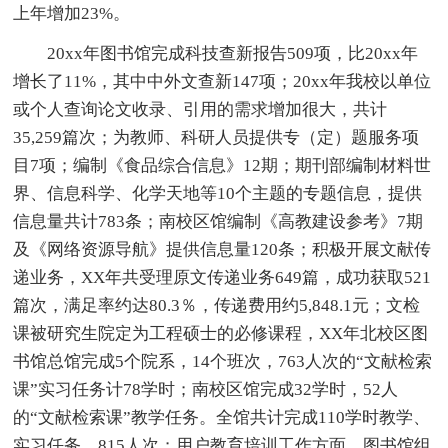
上年增加23%。
20xx年图书馆完成科技查新报告509项，比20xx年
增长了11%，其中中外文查新147项；20xx年我校以单位
或个人查询论文收录、引用的需求增加很大，共计
35,259篇次；为教师、科研人员提供专（定）题服务项
目7项；编制《食品综合信息》12期；期刊部编制材料世
界、信息科学、化学天地等10个主题的专题信息，提供
信息量共计783条；南校区馆编制《高教建设参考》7期
及《网络资源导航》提供信息量120条；积极开展文献传
递业务，XX年共受理原文传递业务649篇，成功获取521
篇次，满足率约达80.3％，传递费用约5,848.1元；文检
课被研究生院定为工程硕士的必修课程，XX年北校区图
书馆总馆完成5个院系，14个班次，763人次的“文献检索
课”实习任务计78学时；南校区馆完成32学时，52人
的“文献检索课”教学任务。全馆共计完成110学时教学、
实习任务，815人次；用户教育培训工作方面，图书馆组