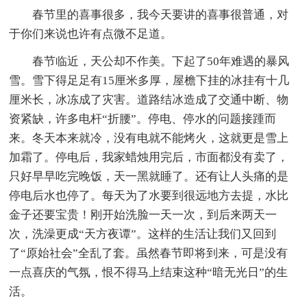
春节里的喜事很多，我今天要讲的喜事很普通，对
于你们来说也许有点微不足道。
春节临近，天公却不作美。下起了50年难遇的暴风
雪。雪下得足足有15厘米多厚，屋檐下挂的冰挂有十几
厘米长，冰冻成了灾害。道路结冰造成了交通中断、物
资紧缺，许多电杆“折腰”。停电、停水的问题接踵而
来。冬天本来就冷，没有电就不能烤火，这就更是雪上
加霜了。停电后，我家蜡烛用完后，市面都没有卖了，
只好早早吃完晚饭，天一黑就睡了。还有让人头痛的是
停电后水也停了。每天为了水要到很远地方去提，水比
金子还要宝贵！刚开始洗脸一天一次，到后来两天一
次，洗澡更成“天方夜谭”。这样的生活让我们又回到
了“原始社会”全乱了套。虽然春节即将到来，可是没有
一点喜庆的气氛，恨不得马上结束这种“暗无光日”的生
活。