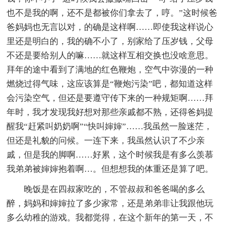
也不是我的啊，还不是都被你们拿去了，哼。”这时候爸
爸妈妈也无言以对，的确是这样啊……即使我这样说心
里还是明白的，我的确不小了，别家给了压岁钱，父母
不还是要给别人的嘛……就这样互相交换也没啥意思。
拜年的途中看到了满地的红色鞭炮，空气中弥漫的一种
燃烧过得气味，这应该算是“鞭炮污染”吧，都知道这样
会污染空气，但还是要遵守传下来的一种规矩啊……拜
年时，我才发现我好想对那些亲戚都不熟，还得爸妈提
醒我“赶紧叫奶奶啊”“快叫婶婶”……我虽然一脸迷茫，
但还是礼貌的问候。一连下来，我虽然认识了不少亲
戚，但是我的脚啊……好累，这个时候我是有多么羡慕
我弟弟被婶婶抱着啊…。但想想我的体重还是算了吧。
晚饭是在四叔家吃的，不管叔叔和爸爸喝的多么
醉，妈妈和婶婶拉了多少家常，还是弟弟非让我跟他玩
多么幼稚的游戏。我都觉得，在这个新年的第一天，不