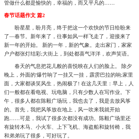
管做什么都是愉快的，幸福的，而又平凡的……
春节话题作文 篇2
盼星星，盼月亮，终于把这一个欢快的节日给盼来
了—春节。新年来了，往事如风一样飞走了，迎接来了
新一年的开始。 新的一年，新的气象。走出家门，家家
户户都张灯结彩;大街上，到处都喜气洋洋，欢声笑语。
春天的气息把花儿般的喜悦映在人们的脸上。 除夕
晚上，外面的'爆竹响了一挂又一挂，霹雳巴拉的响;家里
面，大家都谈笑风生，热闹极了! 在这几天里：早上，人
们一般都在看电视、玩电脑，只有少数人在写作业。下
午，很多人都在陈毅广场玩，我也去了，我是去放风筝
的。首先，我把风筝放在地上，风一吹来我就开始
跑……可是，我试了很多次都没有成功。陈毅广场里还
有旋转木马、小火车、上下飞机、海盗船和旋转椅，我
和弟弟玩了很多，可好玩了。