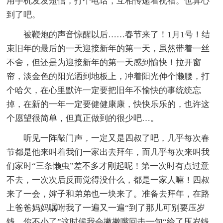
用手机发发短信，打个电话，互相传递着祝福。也算心
到了吧。
被鞭炮的声音惊醒以后……春节来了！1月1号！结
束旧年的最后的一天迎接新年的第一天，虽然带着一丝
不舍，但还是为迎接新年的第一天感到愉快！拉开窗
帘，淡金色的阳光洒到地板上，冲着阳光伸个懒腰，打
个哈欠，在心里默许一定要把旧年不愉快的事统统忘
掉，在新的一年一定要健健康康，快快乐乐的，也许这
个愿望很简单，但真正做到的很少吧…。
听见一阵敲门声，一定又是四叔了吧，几乎每次春
节都是他来叫着我们一家出去拜年，而几乎每次来叫我
们家时“三条懒虫”差不多才刚起呢！第一次时有点过意
不去，一次次后反而觉得没什么，都是一家人嘛！四叔
来了一会，婶子和弟弟也一块来了。准备去拜年，在路
上爸爸妈妈嘱咐我了一遍又一遍“到了那儿可别要压岁
钱，你不小了”这时候我会撇撇嘴回击一句“给了压岁钱