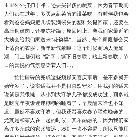
里里外外打扫干净，还要买很多的蔬菜，因为春节期间
人们都在过年，多买点蔬菜省的没菜吃。有时候我也会
看到爸爸妈妈把几袋装满馒头的塑料袋提回家，还要在
高压锅熬肉，还要冻猪蹄，原因同上。离我们家最近的
大姨会给我们家送来“花馍馍”。当然，每个家庭都会买
上适合的衣服，新年新气象嘛！这个时候商场人流如
潮，门上都倒贴“福”字，撕下旧春联，贴上新春联，节
日的喜悦的气氛感染着人们…。
忙忙碌碌的完成这些烦躁又喜庆事后，差不多就开
始守岁了，说实话我并不是很喜欢守岁，用我妈的话来
说就是我很懒，从小到大守岁几乎都没成功过，顶多就
是吃完年夜饭迷迷糊糊的睡着了，早晨醒来啥也不知
道。虽然不喜欢守岁，但我还蛮喜欢春节联欢晚会的，
尤其是和家人在一起的时候，其乐融融的，因为我们家
离许多亲戚的家比较远，凑到一块不容易，所以只能用