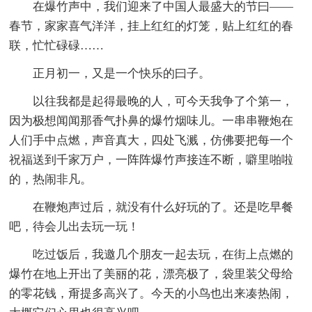
在爆竹声中，我们迎来了中国人最盛大的节曰——
春节，家家喜气洋洋，挂上红红的灯笼，贴上红红的春
联，忙忙碌碌……
正月初一，又是一个快乐的曰子。
以往我都是起得最晚的人，可今天我争了个第一，
因为极想闻闻那香气扑鼻的爆竹烟味儿。一串串鞭炮在
人们手中点燃，声音真大，四处飞溅，仿佛要把每一个
祝福送到千家万户，一阵阵爆竹声接连不断，噼里啪啦
的，热闹非凡。
在鞭炮声过后，就没有什么好玩的了。还是吃早餐
吧，待会儿出去玩一玩！
吃过饭后，我邀几个朋友一起去玩，在街上点燃的
爆竹在地上开出了美丽的花，漂亮极了，袋里装父母给
的零花钱，甭提多高兴了。今天的小鸟也出来凑热闹，