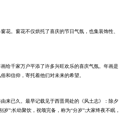
—窗花。窗花不仅烘托了喜庆的节日气氛，也集装饰性、
年画给千家万户平添了许多兴旺欢乐的喜庆气氛。年画是
风俗和信仰，寄托着他们对未来的希望。
俗由来已久。最早记载见于西晋周处的《风土志》：除夕
别岁”;长幼聚饮，祝颂完备，称为“分岁”;大家终夜不眠，