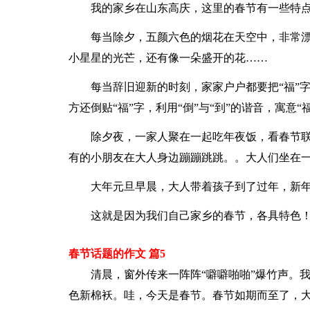
我的家乡在山东高庆，这里的春节有一些特
每当除夕，五颜六色的烟花在天空中，非常
小星星的光芒，还有像一朵盛开的花……
每当辞旧迎新的时刻，家家户户都要把“福”
方还倒贴“福”字，利用“倒”与“到”的谐音，寓意
除夕夜，一家人聚在一起吃年夜饭，看春节
有的小朋友在大人身边蹦蹦跳跳。。大人们坐在
大年元旦早晨，大人带着孩子到了过年，新
这就是因为我们自己家乡的春节，各具特色
春节话题的作文 篇5
清晨，窗外传来一阵阵“噼噼啪啪”爆竹声。
色新棉袄。哇，今天是春节。春节如期而至了，