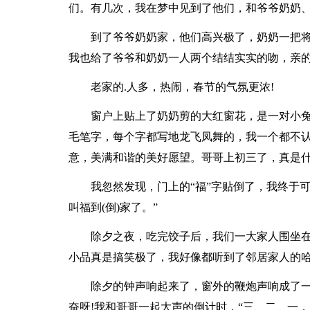
们。有几次，我在梦中见到了他们，和爷爷奶奶
到了爷爷奶奶家，他们高兴极了，奶奶一把
我也给了爷爷和奶奶一人两个结结实实的吻，亲
老家的.人多，热闹，春节的气氛更浓!
窗户上贴上了奶奶剪的大红窗花，是一对小兔
毛笔字，每个字都写地龙飞凤舞的，我一个都不
意，美满和谐的美好愿望。哥哥上初三了，真是什
我忽然发现，门上的“福”字贴倒了，我终于
叫福到(倒)家了。”
除夕之夜，吃完饺子后，我们一大家人围坐
小品真是搞笑极了，我好像都听到了邻居家人的
除夕的钟声响起来了，窗外的鞭炮声响成了
奋呀!我和哥哥一起大声的倒计时，“三、二、一，