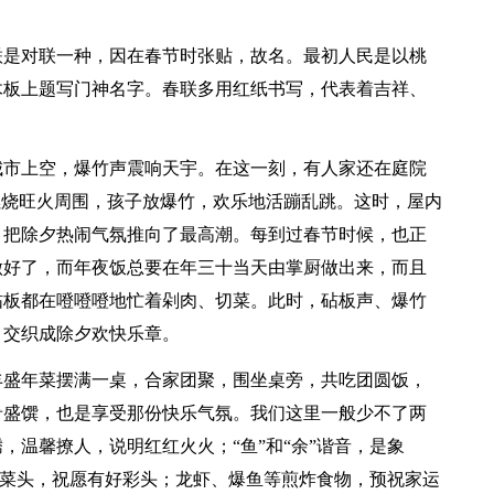
联是对联一种，因在春节时张贴，故名。最初人民是以桃
木板上题写门神名字。春联多用红纸书写，代表着吉祥、
城市上空，爆竹声震响天宇。在这一刻，有人家还在庭院
燃烧旺火周围，孩子放爆竹，欢乐地活蹦乱跳。这时，屋内
，把除夕热闹气氛推向了最高潮。每到过春节时候，也正
做好了，而年夜饭总要在年三十当天由掌厨做出来，而且
砧板都在噔噔噔地忙着剁肉、切菜。此时，砧板声、爆竹
，交织成除夕欢快乐章。
丰盛年菜摆满一桌，合家团聚，围坐桌旁，共吃团圆饭，
肴盛馔，也是享受那份快乐气氛。我们这里一般少不了两
，温馨撩人，说明红红火火；“鱼”和“余”谐音，是象
俗称菜头，祝愿有好彩头；龙虾、爆鱼等煎炸食物，预祝家运