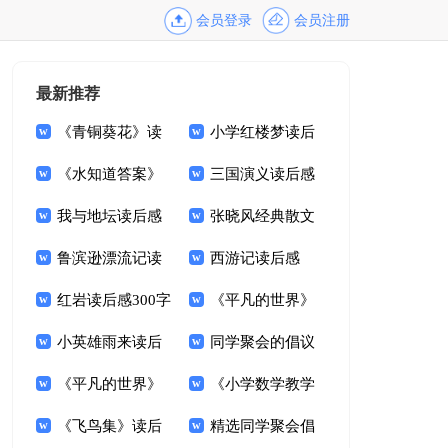
会员登录
会员注册
最新推荐
《青铜葵花》读
小学红楼梦读后
后感合集15篇
《水知道答案》
感
三国演义读后感
读后感13篇
我与地坛读后感
(集锦15篇)
张晓风经典散文
15篇
鲁滨逊漂流记读
集读后感
西游记读后感
后感(汇编15篇)
红岩读后感300字
【热门】
《平凡的世界》
小英雄雨来读后
的读后感
同学聚会的倡议
感(汇编15篇)
《平凡的世界》
书15篇
《小学数学教学
读后感(集锦15篇)
《飞鸟集》读后
基本概念解读》读后
精选同学聚会倡