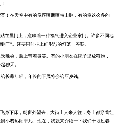
点！
漂亮！在天空中有的像座喀斯喀特山脉，有的像这么多的
字贴在屋门上，意味着一种福气进入企业家门。许多不同地
“福到了”。还要同时挂上红彤彤的灯笼、春联。
联欢晚会，脸上带着微笑。有的小朋友在院子里放鞭炮，
一起聊天。
年给长辈年轻，年长的下属将会给压岁钱。
！
我飞身下床，朝窗外望去，大街上人来人往，身上都穿着红
大街小巷热闹非凡。现在，我就来介绍一下我们十堰过春