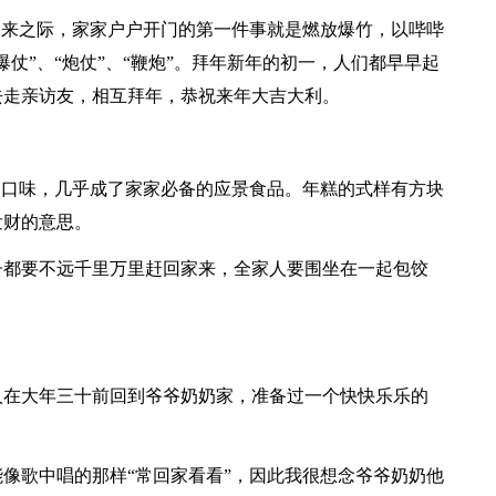
到来之际，家家户户开门的第一件事就是燃放爆竹，以哔哔
仗”、“炮仗”、“鞭炮”。拜年新年的初一，人们都早早起
去走亲访友，相互拜年，恭祝来年大吉大利。
的口味，几乎成了家家必备的应景食品。年糕的式样有方块
发财的意思。
子都要不远千里万里赶回家来，全家人要围坐在一起包饺
人在大年三十前回到爷爷奶奶家，准备过一个快快乐乐的
像歌中唱的那样“常回家看看”，因此我很想念爷爷奶奶他