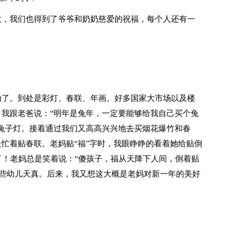
意，我们也得到了爷爷和奶奶慈爱的祝福，每个人还有一
动了。到处是彩灯、春联、年画。好多国家大市场以及楼
我跟老爸说：“明年是兔年，一定要能够给我自己买个兔
兔子灯。接着通过我们又高高兴兴地去买烟花爆竹和春
忙着贴春联。老妈贴“福”字时，我眼睁睁的看着她给贴倒
了！老妈总是笑着说：“傻孩子，福从天降下人间，倒着贴
有些幼儿天真。后来，我又想这大概是老妈对新一年的美好