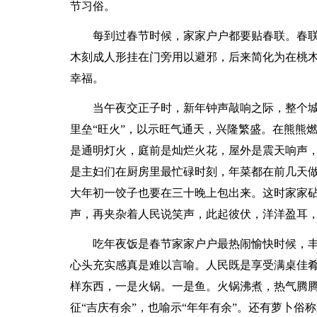
节习俗。
每到过春节时候，家家户户都要贴春联。春
木刻成人形挂在门旁用以避邪，后来简化为在桃
幸福。
当午夜交正子时，新年钟声敲响之际，整个
里垒“旺火”，以示旺气通天，兴隆繁盛。在熊熊
是通明灯火，庭前是灿烂火花，屋外是震天响声
是主妇们在厨房里最忙碌时刻，年菜都在前几天
大年初一饺子也要在三十晚上包出来。这时家家
声，再夹杂着人民说笑声，此起彼伏，洋洋盈耳
吃年夜饭是春节家家户户最热闹愉快时候，
心头充实感真是难以言喻。人民既是享受满桌佳
样东西，一是火锅。一是鱼。火锅沸煮，热气腾腾
征“吉庆有余”，也喻示“年年有余”。还有萝卜