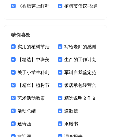
感15篇
《香肠穿上红鞋
感
议书模板10篇
植树节倡议书(通
子》读后感
用15篇)
猜你喜欢
实用的植树节活
写给老师的感谢
动方案3篇
【精选】中班美
信
生产的工作计划
术教案集锦八篇
关于小学生科幻
模板集锦9篇
军训自我鉴定范
作文集锦5篇
【精华】植树节
文
饭店承包经营合
活动方案模板汇编八
艺术活动教案
同合集8篇
精选说明文作文
篇
活动总结
300字合集6篇
道歉信
邀请函
承诺书
欢迎词
调查报告