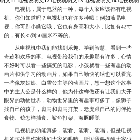
明文11
电视说明文12
电视说明文13
电视说明文14
电视说明
电视机，属于电器的一种，每个人家应该都有电视
机。你们知道吗？电视机也有许多种哦！例如液晶电
视，你可别小瞧它哦，它也有身高和大小，比如有42寸
的，有长35到50厘米不等的。
从电视机中我们能找到乐趣、学到智慧、看到一些
奇迹和欢乐的事。电视带给我们的乐趣那有许多，心情
不好时可以看一些搞笑的电影，小孩就看一些有趣的动
画片和供学习的动画片，如果自己勤快的话也可以看完
一些像灰姑娘、白雪公主等的动画片，想一想这个故事
中的主人公是什么样的，他为什这样做还有让我们大开
眼界的动物世界，动物世界里的有趣事可多了，像狮子
找自己的孩子，斑马和斑马打架，老虎跟自己的同伴抢
食物、鲸怎样捕食、鲨鱼打架、海豚睡觉
电视机的功能真多，能看、能听、能唱，但是电视
机的坏处是伤害我们大家的眼睛，所以我要提醒大家少