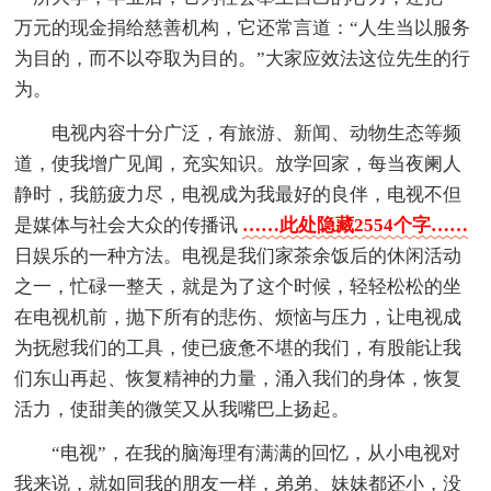
万元的现金捐给慈善机构，它还常言道：“人生当以服务
为目的，而不以夺取为目的。”大家应效法这位先生的行
为。
电视内容十分广泛，有旅游、新闻、动物生态等频
道，使我增广见闻，充实知识。放学回家，每当夜阑人
静时，我筋疲力尽，电视成为我最好的良伴，电视不但
是媒体与社会大众的传播讯
……此处隐藏2554个字……
日娱乐的一种方法。电视是我们家茶余饭后的休闲活动
之一，忙碌一整天，就是为了这个时候，轻轻松松的坐
在电视机前，抛下所有的悲伤、烦恼与压力，让电视成
为抚慰我们的工具，使已疲惫不堪的我们，有股能让我
们东山再起、恢复精神的力量，涌入我们的身体，恢复
活力，使甜美的微笑又从我嘴巴上扬起。
“电视”，在我的脑海理有满满的回忆，从小电视对
我来说，就如同我的朋友一样，弟弟、妹妹都还小，没