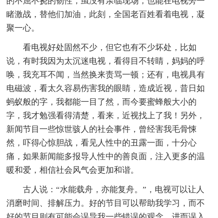
的不屈不挠的韧性，虽没有亲临现场，也能在电视旁一
睹激战，替他们加油，此刻，全国老百姓看着电视，凝
聚一心。
看电视好处固然不少，但它也有不少坏处，比如
说，有时我因为太沉迷电视，看得目不转睛，妈妈的呼
唤，我充耳不闻，当然换来责骂一顿；还有，电视具有
电磁波，看太久容易伤害我的眼睛，造成近视，昔日如
蚂蚁般的字，我都能一目了然，而今要蜜蜂般大小的
字，我才勉强看得清楚，看来，近视找上了我！另外，
新闻节目一些惊世骇人的社会事件，曾经害我毛骨悚
然，吓得心惊胆战，看见人性中的丑露一面，十分心
痛，如果新闻能多报导人性中的善良面，注入更多的温
暖和爱，相信社会风气会更加和谐。
古人说：“水能载舟，亦能复舟。”，电视可以让人
消磨时间、排解压力。好的节目可以帮助我学习，而不
好的节目则有可能会误导我一些错误的观念，进而误入