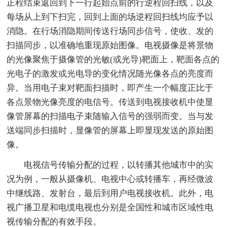
正程结束返回到下一行起始点前的行逆程回扫线，以及
每场从上到下扫完，回到上面的场逆程回扫线均应予以
消隐。在行场消隐期间传送行场同步信号，使收、发的
扫描同步，以准确地重现原始图像。电视摄像是将景物
的光像聚焦于摄像管的光敏(或光导)靶面上，靶面各点的
光电子的激发或光电导的变化情况随光像各点的亮度而
异。当用电子束对靶面扫描时，即产生一个幅度正比于
各点景物光像亮度的电信号。传送到电视接收机中使显
像管屏幕的扫描电子束随输入信号的强弱而变。当与发
送端同步扫描时，显像管的屏幕上即显现发送的原始图
像。
电视信号传输分配的过程，以转播其他城市中的实
况为例，一般从摄像机、电视中心或转播车，再经微波
中继线路、发射台，最后到用户电视接收机。此外，电
视广播卫星和电缆电视也分别是全国性和城市区域性电
视传输分配的有效手段。