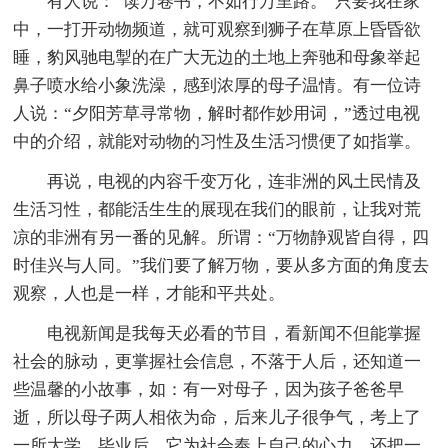
有人说：“读万卷书，不如行万里路。”只要我在家
中，一打开动物频道，就可观察到狮子在草原上昏昏欲
睡，豹风驰电掣的在广大无边的土地上奔驰和母象举起
鼻子喷水给小象洗澡，感到浓厚的母子温情。有一位诗
人说：“夕阳芳草寻常物，解时都作妙用词，”透过电视
中的介绍，就能对动物的习性及生活习惯便了如指掌。
再说，电视的内容千变万化，连非洲的风土民情及
生活习性，都能活生生的展现在我们的眼前，让我对荒
凉的非洲有另一番的见解。所谓：“万物静观皆自得，四
时佳兴与人同。”我们要了解万物，要从多方面的角度去
观察，人也是一样，才能和平共处。
电视新闻是我每天必看的节目，看新闻不但能掌握
社会的脉动，更掌握社会信息，不落于人后，还知道一
些温馨的小故事，如：有一对母子，因为孩子爸爸早
逝，所以母子两人相依为命，后来儿子很争气，考上了
一所大学，毕业后，它为社会奉上自己的心力，还把一