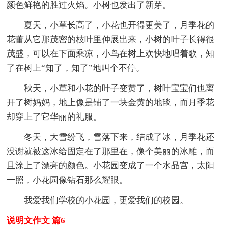
颜色鲜艳的胜过火焰。小树也发出了新芽。
夏天，小草长高了，小花也开得更美了，月季花的
花蕾从它那茂密的枝叶里伸展出来，小树的叶子长得很
茂盛，可以在下面乘凉，小鸟在树上欢快地唱着歌，知
了在树上“知了，知了”地叫个不停。
秋天，小草和小花的叶子变黄了，树叶宝宝们也离
开了树妈妈，地上像是铺了一块金黄的地毯，而月季花
却穿上了它华丽的礼服。
冬天，大雪纷飞，雪落下来，结成了冰，月季花还
没谢就被这冰给固定在了那里在，像个美丽的冰雕，而
且涂上了漂亮的颜色。小花园变成了一个水晶宫，太阳
一照，小花园像钻石那么耀眼。
我爱我们学校的小花园，更爱我们的校园。
说明文作文 篇6