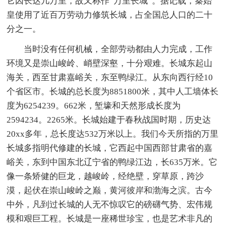
它因长达几万里，故又称作“万里长城”。据记载，秦始
皇使用了近百万劳动力修筑长城，占全国总人口的二十
分之一。
当时没有任何机械，全部劳动都由人力完成，工作
环境又是崇山峻岭、峭壁深壑，十分艰难。长城东起山
海关，西至甘肃嘉峪关，东至鸭绿江。从东向西行经10
个省区市。长城的总长度为8851800米，其中人工墙体长
度为6254239。662米，堑壕和天然形成长度为
2594234。2265米。长城始建于春秋战国时期，历史达
20xx多年，总长度达532万米以上。我们今天所指的万里
长城多指明代修建的长城，它西起中国西部甘肃省的嘉
峪关，东到中国东北辽宁省的鸭绿江边，长635万米。它
像一条矫健的巨龙，越峻岭，经绝壁，穿草原，跨沙
漠，起伏在崇山峻岭之巅，黄河彼岸和渤海之滨。古今
中外，凡到过长城的人无不惊叹它的磅礴气势、宏伟规
模和艰巨工程。长城是一座稀世珍宝，也是艺术非凡的