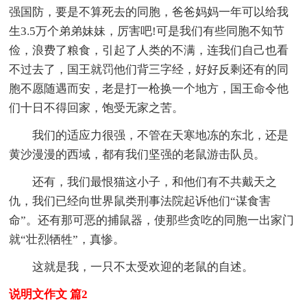
强国防，要是不算死去的同胞，爸爸妈妈一年可以给我
生3.5万个弟弟妹妹，厉害吧!可是我们有些同胞不知节
俭，浪费了粮食，引起了人类的不满，连我们自己也看
不过去了，国王就罚他们背三字经，好好反剩还有的同
胞不愿随遇而安，老是打一枪换一个地方，国王命令他
们十日不得回家，饱受无家之苦。
我们的适应力很强，不管在天寒地冻的东北，还是
黄沙漫漫的西域，都有我们坚强的老鼠游击队员。
还有，我们最恨猫这小子，和他们有不共戴天之
仇，我们已经向世界鼠类刑事法院起诉他们“谋食害
命”。还有那可恶的捕鼠器，使那些贪吃的同胞一出家门
就“壮烈牺牲”，真惨。
这就是我，一只不太受欢迎的老鼠的自述。
说明文作文 篇2