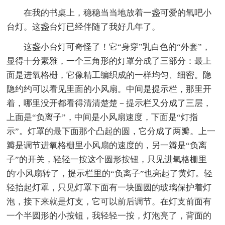
在我的书桌上，稳稳当当地放着一盏可爱的氧吧小
台灯。这盏台灯已经伴随了我好几年了。
这盏小台灯可奇怪了！它“身穿”乳白色的“外套”，
显得十分素雅，一个三角形的灯罩分成了三部分：最上
面是进氧格栅，它像精工编织成的一样均匀、细密。隐
隐约约可以看见里面的小风扇。中间是提示栏，那里开
着，哪里没开都看得清清楚楚－提示栏又分成了三层，
上面是“负离子”，中间是小风扇速度，下面是“灯指
示”。灯罩的最下面那个凸起的圆，它分成了两瓣。上一
瓣是调节进氧格栅里小风扇的速度的，另一瓣是“负离
子”的开关，轻轻一按这个圆形按钮，只见进氧格栅里
的'小风扇转了，提示栏里的“负离子”也亮起了黄灯。轻
轻抬起灯罩，只见灯罩下面有一块圆圆的玻璃保护着灯
泡，接下来就是灯支，它可以前后调节。在灯支前面有
一个半圆形的小按钮，我轻轻一按，灯泡亮了，背面的