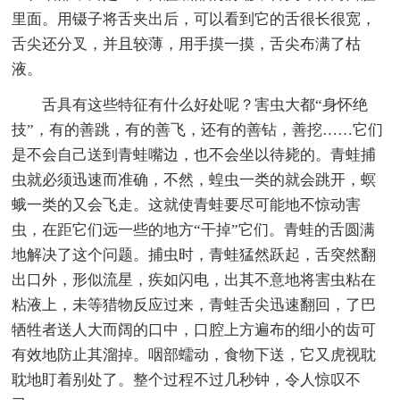
里面。用镊子将舌夹出后，可以看到它的舌很长很宽，
舌尖还分叉，并且较薄，用手摸一摸，舌尖布满了枯
液。
舌具有这些特征有什么好处呢？害虫大都“身怀绝
技”，有的善跳，有的善飞，还有的善钻，善挖……它们
是不会自己送到青蛙嘴边，也不会坐以待毙的。青蛙捕
虫就必须迅速而准确，不然，蝗虫一类的就会跳开，螟
蛾一类的又会飞走。这就使青蛙要尽可能地不惊动害
虫，在距它们远一些的地方“干掉”它们。青蛙的舌圆满
地解决了这个问题。捕虫时，青蛙猛然跃起，舌突然翻
出口外，形似流星，疾如闪电，出其不意地将害虫粘在
粘液上，未等猎物反应过来，青蛙舌尖迅速翻回，了巴
牺牲者送人大而阔的口中，口腔上方遍布的细小的齿可
有效地防止其溜掉。咽部蠕动，食物下送，它又虎视耽
耽地盯着别处了。整个过程不过几秒钟，令人惊叹不