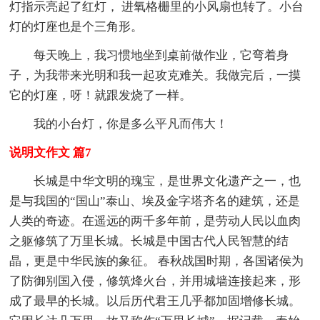
灯指示亮起了红灯， 进氧格栅里的小风扇也转了。小台
灯的灯座也是个三角形。
每天晚上，我习惯地坐到桌前做作业，它弯着身
子，为我带来光明和我一起攻克难关。我做完后，一摸
它的灯座，呀！就跟发烧了一样。
我的小台灯，你是多么平凡而伟大！
说明文作文 篇7
长城是中华文明的瑰宝，是世界文化遗产之一，也
是与我国的“国山”泰山、埃及金字塔齐名的建筑，还是
人类的奇迹。在遥远的两千多年前，是劳动人民以血肉
之躯修筑了万里长城。长城是中国古代人民智慧的结
晶，更是中华民族的象征。 春秋战国时期，各国诸侯为
了防御别国入侵，修筑烽火台，并用城墙连接起来，形
成了最早的长城。以后历代君王几乎都加固增修长城。