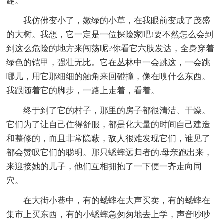
趣。
我仿佛变小了，嫩绿的小草，在我眼前变成了茂盛
的大树。我想，它一定是一位探险家吧!要不然怎么会到
到这么危险的地方来闯荡呢?你看它六肢发达，全身穿着
绿色的铠甲，强壮无比。它在丛林中一会跳这，一会跳
哪儿，用它那细细的触角来回碰撞，像在嗅什么东西。
我跟随着它的脚步，一路上走着，看着。
终于到了它的村子，那里的房子都很清洁、干燥。
它们为了让自己住得舒服，都是化大量的时间自己建造
和整修的，而且非常隐蔽，敌人很难发现它们，谁见了
都会赞叹它们的聪明。那只蟋蟀远归者的.母亲跑出来，
来迎接她的儿子，他们互相拥抱了一下便一齐走向同
穴。
在大街小巷中，有的蟋蟀在大声买卖，有的蟋蟀在
集市上买东西，有的小蟋蟀急匆匆地去上学，声音吵吵