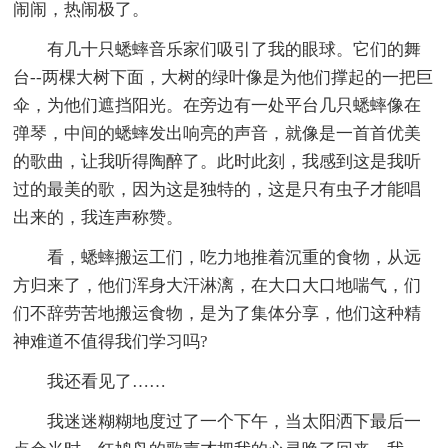
闹闹，热闹极了。
有几十只蟋蟀音乐家们吸引了我的眼球。它们的舞
台--两棵大树下面，大树的绿叶像是为他们撑起的一把巨
伞，为他们遮挡阳光。在旁边有一处平台几只蟋蟀像在
弹琴，中间的蟋蟀发出响亮的声音，就像是一首首优美
的歌曲，让我听得陶醉了。此时此刻，我感到这是我听
过的最美的歌，因为这是独特的，这是只有虫子才能唱
出来的，我连声称赞。
看，蟋蟀搬运工们，吃力地推着沉重的食物，从远
方归来了，他们浑身大汗淋漓，在大口大口地喘气，们
们不辞劳苦地搬运食物，是为了集体分享，他们这种精
神难道不值得我们学习吗?
我还看见了……
我迷迷糊糊地度过了一个下午，当太阳洒下最后一