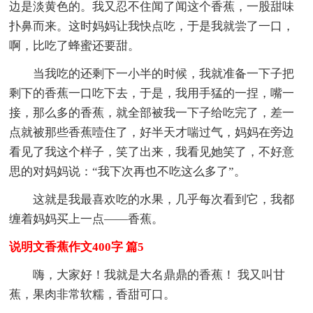
边是淡黄色的。我又忍不住闻了闻这个香蕉，一股甜味
扑鼻而来。这时妈妈让我快点吃，于是我就尝了一口，
啊，比吃了蜂蜜还要甜。
当我吃的还剩下一小半的时候，我就准备一下子把
剩下的香蕉一口吃下去，于是，我用手猛的一捏，嘴一
接，那么多的香蕉，就全部被我一下子给吃完了，差一
点就被那些香蕉噎住了，好半天才喘过气，妈妈在旁边
看见了我这个样子，笑了出来，我看见她笑了，不好意
思的对妈妈说：“我下次再也不吃这么多了”。
这就是我最喜欢吃的水果，几乎每次看到它，我都
缠着妈妈买上一点——香蕉。
说明文香蕉作文400字 篇5
嗨，大家好！我就是大名鼎鼎的香蕉！ 我又叫甘
蕉，果肉非常软糯，香甜可口。