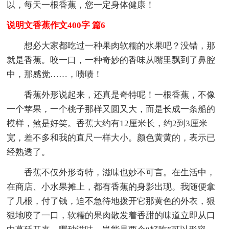
以，每天一根香蕉，您一定身体健康！
说明文香蕉作文400字 篇6
想必大家都吃过一种果肉软糯的水果吧？没错，那
就是香蕉。咬一口，一种奇妙的香味从嘴里飘到了鼻腔
中，那感觉……，啧啧！
香蕉外形说起来，还真是奇特呢！一根香蕉，不像
一个苹果，一个桃子那样又圆又大，而是长成一条船的
模样，煞是好笑。香蕉大约有12厘米长，约2到3厘米
宽，差不多和我的直尺一样大小。颜色黄黄的，表示已
经熟透了。
香蕉不仅外形奇特，滋味也妙不可言。在生活中，
在商店、小水果摊上，都有香蕉的身影出现。我随便拿
了几根，付了钱，迫不急待地拨开它那黄色的外衣，狠
狠地咬了一口，软糯的果肉散发着香甜的味道立即从口