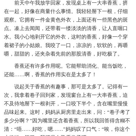
前天中午我放学回家，发现桌上有一大串香蕉，挤
在一起，好像在商量什么事情。我轻轻掰下一根，仔细
观察。它拥有一件金黄色外衣，上面还有一些黑色的斑
点。凑上去闻闻，还带着一缕淡淡的清香，让人直咽口
水。我小心地剥开它的外衣，这时的香蕉，好像一个穿
着裙子的小姑娘。我咬了一口，凉凉的，软软的，再嚼
嚼，甜甜的，还夹杂着先前的那股清香，好吃极了。
香蕉还有许多作用呢。它能帮助消化、能当饭吃，
还能……啊，香蕉的作用实在是太多了！
说起关于香蕉的有趣事，那可是太多了。记得有一
次，我拿着卷子回到家，发现窗台上有一大串香蕉，迫
不及待地掰下一根剥开，一口咬下半个，含在嘴里慢慢
品味起来。这时，妈妈从厨房里走出来，问：“卷子考了
多少分啊？”因为嘴里还含着香蕉，所以我回答得含糊不
清：“唔……好吃，嗯……”妈妈叹了口气：“唉，你这个