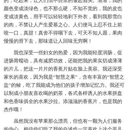
的，吃起来，让人们情不自禁的皱起眉头。渐渐，我的
颜色变成淡绿色，也不那么硬，不知不觉的，我的皮也
变成淡黄色，用手可以轻轻地剥下外衣，看到我那雪白
的肉，不禁让人产生爱慕之心。人们便马上忍不住上前
咬一口，真甜！真舍不得咽下去，可天不知人愿，果肉
慢慢的滑下去，那味道让人回味无穷啊！
我也深受一些妇女的热爱，因为我能轻度润肠，促
进肠胃蠕动，具有减肥功效，还能把我的果实切成薄薄
的片儿，把这一片片的香蕉片贴在脸上美容。我还深受
家长的喜欢，因为我是“智慧之果”，含有丰富的“智慧之
盐”的鲮，吃了我能成为他们的孩子增加记忆力。我还可
以制成小朋友喜欢喝的奶茶，各式各样诱人的水果拼盘
和色香味俱全的水果沙拉。添滋滋的香蕉片，也是我的
杰作哦！
虽然我没有苹果那么漂亮，但也有一颗为人们服务
的内心，相信你们听了我的自述也一定喜欢上这个平凡