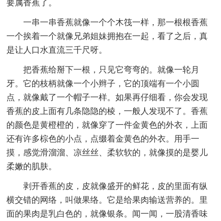
要属香蕉了。
一串一串香蕉就像一个个木筏一样，那一根根香蕉
一个挨着一个就像兄弟姐妹拥抱在一起，看了之后，真
是让人口水直流三千尺呀。
把香蕉给掰下一根，只见它弯弯的。就像一轮月
牙。它的枝柄就像一个小辫子，它的顶端有一个小圆
点，就像戴了一个帽子一样。如果再仔细看，你会发现
香蕉的皮上面有几条隐隐的棱，一般人发现不了。香蕉
的颜色是黄橙橙的，就像穿了一件金黄色的外衣，上面
还有许多棕色的小点，点缀着金黄色的外衣。用手一
摸，感觉滑溜溜、凉丝丝、柔软软的，就像摸的是婴儿
柔嫩的肌肤。
剥开香蕉的皮，皮就像盛开的鲜花，皮的里面有纵
横交错的网络，叫做果络。它是给果肉输送营养的。里
面的果肉是乳白色的，就像银条。闻一闻，一股清香味