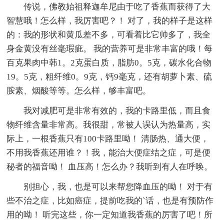
传说，佛教始祖释迦牟尼由于吃了香蕉而获得了大
智慧哦！怎么样，我厉害吧？！ 对了，我的样子是这样
的：我的形状和黄瓜差不多，可看着比它帅多了，我全
身金黄没有丝毫瑕疵。 我的营养可是非常丰富的哦！每
百克果肉中韩1。2克蛋白质，脂肪0。5克，碳水化合物
19。5克，粗纤维0。9克，钙9毫克，还有胡萝卜素、硫
胺素、烟酸等等。怎么样，够丰富吧。
我对减肥可是非常有效的，我的卡路里低，而且食
物纤维含量非常高。我很甜，常被人误认为热量高，实
际上，一根香蕉只有100卡路里呦！ 清肠热、通大便，
不用我香蕉还用谁？！我，能治大便症结之症，可是便
秘者的福音呦！ 血压高！怎么办？我听到有人在呼唤。
别担心，我，也是可以来帮您降血压的呦！ 对于有
些不治之症，比如癌症，提前吃我的`话，也是有预防作
用的呦！ 听完这些，你一定知道我香蕉的厉害了吧！所