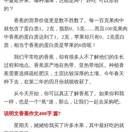
中蔓延开来。哪种滋味，岂能是两个“好吃”可以形容
的？
香蕉的营养价值更是数不胜数了。每一百克果肉中
就包含了蛋白质1。2克，脂肪0。5克……而且100克果肉
中香蕉的蛋白质达到了1。2克，苹果却只有0。2克蛋白
质，相当于香蕉的蛋白质是苹果的6倍呢！
我们平常吃的香蕉，却有很多人不了解他们的生长
过程和地点。香蕉原产地在热带、亚热带地区。种植香
蕉需要选择疏松肥沃，土层比较深厚的土壤。今年春天
种下去，在第二年的四月份就能收获了。
从今天开始，你可以真正了解香蕉了。如果你和我
一样，也是一个“蕉“迷，那么，让我们一起去采购吧。
说明文香蕉作文400字 篇7
星期天，姥姥给我买了许多水果，其中最好吃的就