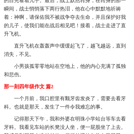
的目光看着儿子。最后，战士默然转身，在转身的那一
瞬间，战士悄悄落下两行热泪，他在心中默默地祈祷
着：神啊，请保佑我不被战争夺去生命，并且保护好我
的儿子，使我们能在战后相见吧！接着，战士走进了直
升飞机。
直升飞机在轰轰声中缓缓起飞了，越飞越远，直到
消失，不见。
小男孩孤零零地站在空地上，他的内心充满了孤独
和悲伤。
那一刻四年级作文 篇2
一个月前，我口腔里有颗牙齿发炎了，需要去看牙
科。也就是那天，发生了一件令我难忘的事。
记得那天下午，我和外婆在明珠小学站台等车去看
牙科。我看见车站的长凳没人坐，便一屁股坐了上去。