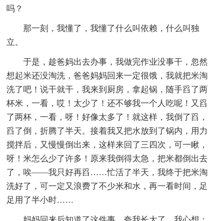
吗？
那一刻，我懂了，我懂了什么叫依赖，什么叫独
立。
于是，趁爸妈出去办事，我做完作业没事干，忽然
想起米还没淘洗，爸爸妈妈回来一定很饿，我就把米淘
洗了吧！说干就干，我来到厨房，拿起锅，随手舀了两
杯米，一看，哎！太少了！还不够我一个人吃呢！又舀
了两杯，一看，呀！好像太多了！就这样，我倒了舀，
舀了倒，折腾了半天。接着我又把水放到了锅内，用力
搅拌后，又慢慢倒出来，这样来回了三四次，可一瞅，
呀！米怎么少了许多！原来我倒得太急，把米都倒出去
了，唉——我只好再舀……忙活了半天，我终于把米淘
洗好了，可一定又浪费了不少米和水，再一看时间，足
足用了半小时……
妈妈回来后知道了这件事，夸我长大了。我心想：