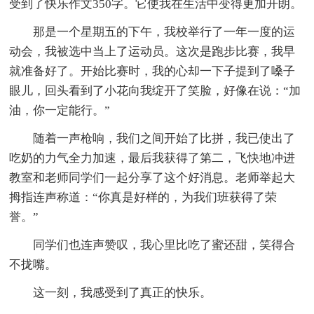
受到了快乐作文350字。它使我在生活中变得更加开朗。
那是一个星期五的下午，我校举行了一年一度的运
动会，我被选中当上了运动员。这次是跑步比赛，我早
就准备好了。开始比赛时，我的心却一下子提到了嗓子
眼儿，回头看到了小花向我绽开了笑脸，好像在说：“加
油，你一定能行。”
随着一声枪响，我们之间开始了比拼，我已使出了
吃奶的力气全力加速，最后我获得了第二，飞快地冲进
教室和老师同学们一起分享了这个好消息。老师举起大
拇指连声称道：“你真是好样的，为我们班获得了荣
誉。”
同学们也连声赞叹，我心里比吃了蜜还甜，笑得合
不拢嘴。
这一刻，我感受到了真正的快乐。