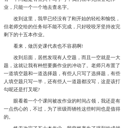
业，只能一个一个地去查名字。
改到这里，我早已经没有了刚开始的轻松和愉悦，
但老师交给的任务却不能不完成，只好咬咬牙坚持改完
剩下的十五本作业。
看来，做历史课代表也不容易啊!
改到后面，居然发现有人空题，而且一空就是一大
题，这就让我有种想要撕作业的冲动了。老师只布置了
一道填空题和一道选择题，有些人只写了选择题，有些
人填空题只写一半，还有些人一道题都没写，这是该打
勾呢还是打叉呢?
眼看着一个个课间被改作业的时间占领，我还是有
一点伤心的，不过，为了班级而牺牲这些时间也是值得
的。