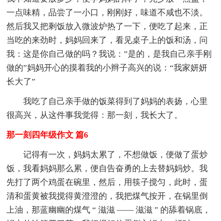
一点味精，品尝了一小口，刚刚好，味道不咸也不淡。
然后我又把剩饭放入微波炉热了一下，便吃了起来，正
当吃的来劲时，妈妈回来了，看见桌子上的饭和汤，问
我：这是你自己做的吗？我说：”是的，是我自己亲手刚
做的”妈妈开心的摸着我的小辫子高兴的说：“我家妍妍
长大了”
我吃了自己亲手做的饭菜得到了妈妈的表扬，心里
很高兴，从这件事我觉得：那一刻，我长大了。
那一刻四年级作文 篇6
记得有一次，妈妈太累了，不想做饭，便做了蛋炒
饭，我看妈妈那么累，便自告奋勇的上去替妈妈炒。我
先打了两个鸡蛋在碗里，然后，用筷子搅匀，此时，蛋
清和蛋黄被我搅得黄澄澄的，我把煤气按开，在锅里倒
上油，那蓝幽幽的煤气 “ 滋滋 —— 滋滋 ” 的舔着锅底，