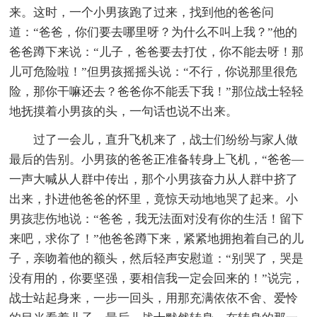
来。这时，一个小男孩跑了过来，找到他的爸爸问
道：“爸爸，你们要去哪里呀？为什么不叫上我？”他的
爸爸蹲下来说：“儿子，爸爸要去打仗，你不能去呀！那
儿可危险啦！”但男孩摇摇头说：“不行，你说那里很危
险，那你干嘛还去？爸爸你不能丢下我！”那位战士轻轻
地抚摸着小男孩的头，一句话也说不出来。
过了一会儿，直升飞机来了，战士们纷纷与家人做
最后的告别。小男孩的爸爸正准备转身上飞机，“爸爸—
一声大喊从人群中传出，那个小男孩奋力从人群中挤了
出来，扑进他爸爸的怀里，竟惊天动地地哭了起来。小
男孩悲伤地说：“爸爸，我无法面对没有你的生活！留下
来吧，求你了！”他爸爸蹲下来，紧紧地拥抱着自己的儿
子，亲吻着他的额头，然后轻声安慰道：“别哭了，哭是
没有用的，你要坚强，要相信我一定会回来的！”说完，
战士站起身来，一步一回头，用那充满依依不舍、爱怜