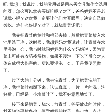
吧”我想：我说过，我的零用钱是用来买文具和作文选用
的呀，怎么可以拿去买饭吃呢？对了，爸爸妈妈不是老
说我小吗？这次我一定要让他们大开眼界，决定自己做
饭吃。烧什么好呢？对了，就烧青菜汤吧！
我先把青菜的黄叶和根部去掉，然后把青菜放入水
池里洗干净，这时候，我想妈妈对我说过，让青菜在水
里浸泡一会，我当时就问妈妈为什么？妈妈说，因为青
菜上可能有农药残留物，如果不浸泡一下吃了后会对人
体造成很大伤害的。所以要浸泡一会。于是我便照做
了。
过了大约十分钟，我去洗青菜，为了把菜洗的干
净，我把菜叶都掰下来，认认真真，一片一片的洗，洗
好后，已经是一小堆菜叶了，我不好意思地笑了。
接下来是切菜，烧水，放青菜，等要放盐的时候，
我不知道要放多少，便学妈妈的样子，先少放一点盐，