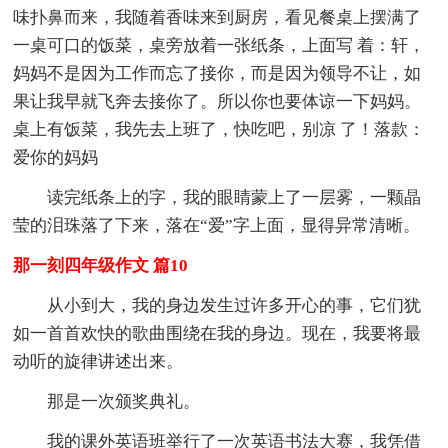
味扑鼻而来，我随着香味来到厨房，看见餐桌上摆满了
一桌可口的饭菜，桌旁放着一张纸条，上面写 着：轩，
妈妈不是因为工作而忘了接你，而是因为领导不让，如
果让我早就飞奔去接你了。所以你也要体谅一下妈妈。
桌上有饭菜，我先去上班了，快吃吧，别凉 了！落款：
爱你的妈妈
读完纸条上的字，我的眼睛蒙上了一层雾，一颗晶
莹的泪珠落了下来，落在“爱”字上面，显得异常清晰。
那一刻四年级作文 篇10
从小到大，我的身边发生过许多开心的事，它们犹
如一首首欢快的歌曲围绕在我的身边。现在，我要将最
动听的旋律讲述出来。
那是一次颁奖典礼。
我的课外英语班举行了一次英语书法大赛，我凭借