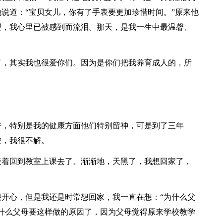
说道：“宝贝女儿，你有了手表要更加珍惜时间。”原来他
望，我心里已被感到而流泪。那天，是我一生中最温馨、
了，其实我也很爱你们。因为是你们把我养育成人的，所
好，特别是我的健康方面他们特别留神，可是到了三年
校，我很不解。
接着回到教室上课去了。渐渐地，天黑了，我想回家了，
开心，但是我还是时常想回家，我一直在想：“为什么父
什么父母要这样做的原因了，因为父母觉得原来学校教学