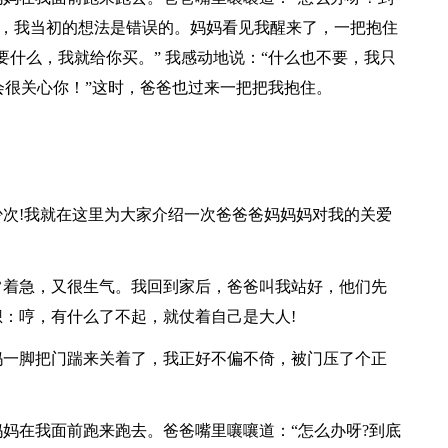
我，我当初的想法是错误的。妈妈看见我醒来了，一把抱住
要什么，我就给你买。” 我感动地说：“什么也不要，我只
会很关心你！”这时，爸爸也过来一把把我抱住。
次!我就在这里为大家介绍一次爸爸爸妈妈妈对我的关爱
常着急，又很生气。我回到家后，爸爸叫我站好，他们先
：哼，有什么了不起，就仗着自己是大人!
妈一脚把门踹来关着了，我正好不偏不倚，被门压了个正
妈在我面前跑来跑去。爸爸嘴里嚷嚷道：“怎么办呀?到底