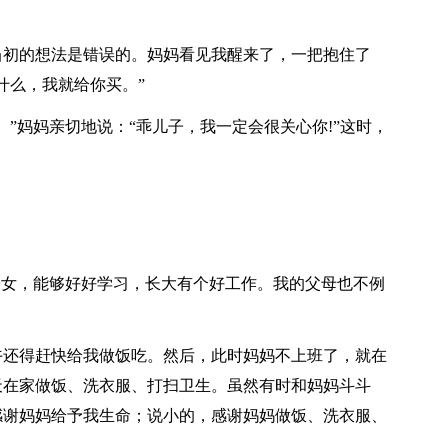
当初的想法是错误的。妈妈看见我醒来了，一把抱住了
什么，我就给你买。”
”妈妈亲切地说：“乖儿子，我一定会很关心你!”这时，
子女，能够好好学习，长大有个好工作。我的父母也不例
午还得赶快给我做饭吃。然后，此时妈妈不上班了，就在
天在家做饭、洗衣服、打扫卫生。虽然有时和妈妈斗斗
感谢妈妈给予我生命；说小的，感谢妈妈做饭、洗衣服、