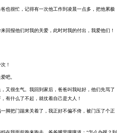
爸爸也很忙，记得有一次他工作到凌晨一点多，把他累极
学来回报他们对我的关爱，此时对我的付出，我爱他们！
少次！
关爱吧。
急，又很生气。我回到家后，爸爸叫我站好，他们先骂了
哼，有什么了不起，就仗着自己是大人！
妈一脚把门踹来关着了，我正好不偏不倚，被门压了个正
妈在我面前跑来跑去。爸爸嘴里嚷嚷道：“怎么办呀？到