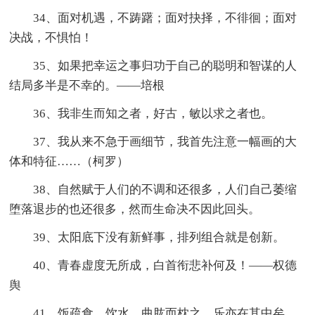
34、面对机遇，不踌躇；面对抉择，不徘徊；面对
决战，不惧怕！
35、如果把幸运之事归功于自己的聪明和智谋的人
结局多半是不幸的。——培根
36、我非生而知之者，好古，敏以求之者也。
37、我从来不急于画细节，我首先注意一幅画的大
体和特征……（柯罗）
38、自然赋于人们的不调和还很多，人们自己萎缩
堕落退步的也还很多，然而生命决不因此回头。
39、太阳底下没有新鲜事，排列组合就是创新。
40、青春虚度无所成，白首衔悲补何及！——权德
舆
41、饭疏食，饮水，曲肱而枕之，乐亦在其中矣。