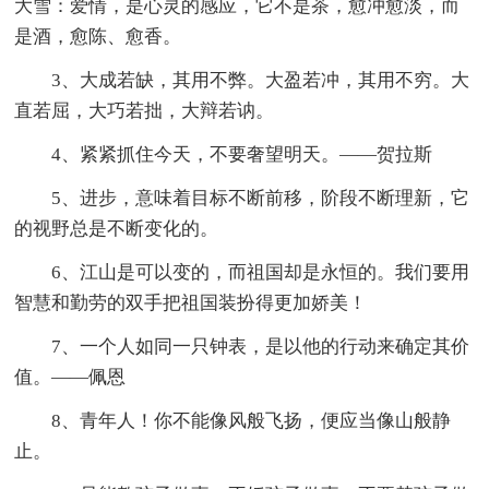
大雪：爱情，是心灵的感应，它不是茶，愈冲愈淡，而
是酒，愈陈、愈香。
3、大成若缺，其用不弊。大盈若冲，其用不穷。大
直若屈，大巧若拙，大辩若讷。
4、紧紧抓住今天，不要奢望明天。——贺拉斯
5、进步，意味着目标不断前移，阶段不断理新，它
的视野总是不断变化的。
6、江山是可以变的，而祖国却是永恒的。我们要用
智慧和勤劳的双手把祖国装扮得更加娇美！
7、一个人如同一只钟表，是以他的行动来确定其价
值。——佩恩
8、青年人！你不能像风般飞扬，便应当像山般静
止。