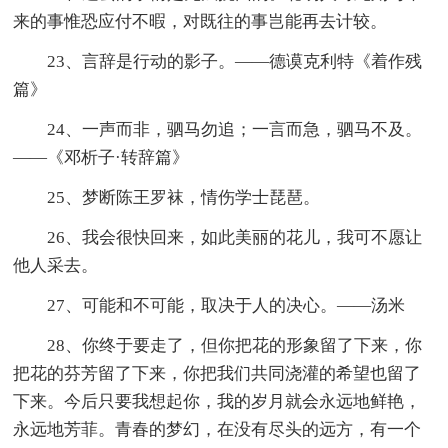
来的事惟恐应付不暇，对既往的事岂能再去计较。
23、言辞是行动的影子。——德谟克利特《着作残
篇》
24、一声而非，驷马勿追；一言而急，驷马不及。
——《邓析子·转辞篇》
25、梦断陈王罗袜，情伤学士琵琶。
26、我会很快回来，如此美丽的花儿，我可不愿让
他人采去。
27、可能和不可能，取决于人的决心。——汤米
28、你终于要走了，但你把花的形象留了下来，你
把花的芬芳留了下来，你把我们共同浇灌的希望也留了
下来。今后只要我想起你，我的岁月就会永远地鲜艳，
永远地芳菲。青春的梦幻，在没有尽头的远方，有一个