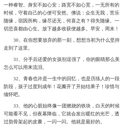
一种睿智。身安不如心安；路宽不如心宽，一无所有的
时候，守着自己的心便可安然。佛说：众生无我，苦乐
随缘，宿因所构，缘尽还无，何喜之有？得失随缘。一
切悲喜都由心生。放下越多收获便越多。早安，周末！
30、在你想要放弃的那一刻，想想当初为什么坚持
走到了这里。
31、分手后还爱的女孩别逞强了，你的眼睛那么美
怎么可以用来流泪。
32、青春也许是一生中的回忆，也是历练人的一段
阶段，孩子过度到成年！花瓣开了开始结果子！珍惜与
缅怀吧。
33、他的心脏始终像一团燃烧的铁块，白天的时候
可能看不见，但夜幕降临，它就会发出暖红的光芒，透
过肋骨架起的皮囊，一闪一闪。他就是最好的。