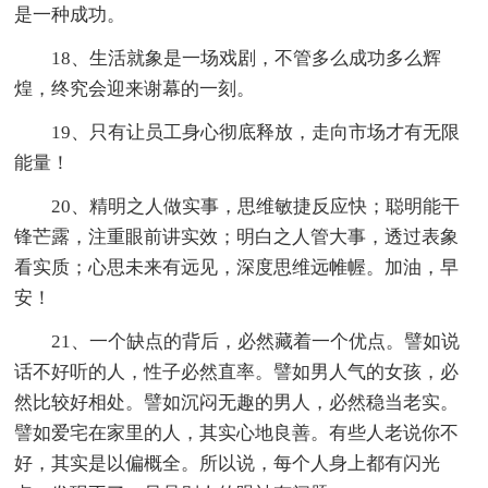
是一种成功。
18、生活就象是一场戏剧，不管多么成功多么辉
煌，终究会迎来谢幕的一刻。
19、只有让员工身心彻底释放，走向市场才有无限
能量！
20、精明之人做实事，思维敏捷反应快；聪明能干
锋芒露，注重眼前讲实效；明白之人管大事，透过表象
看实质；心思未来有远见，深度思维远帷幄。加油，早
安！
21、一个缺点的背后，必然藏着一个优点。譬如说
话不好听的人，性子必然直率。譬如男人气的女孩，必
然比较好相处。譬如沉闷无趣的男人，必然稳当老实。
譬如爱宅在家里的人，其实心地良善。有些人老说你不
好，其实是以偏概全。所以说，每个人身上都有闪光