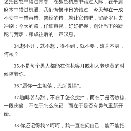
迷茫困惑中错过青春，在狐疑猜忌中错过人际，在平庸
麻木中错过机遇。我们悔恨昨日的错过，今天却在一成
不变中一错再错。曾经的错，就让它错吧，留给岁月去
冲刷；今天的路，仔细审视，好好把握，别让当下的蹉
跎与荒废，酿成往后的一声叹息。
34.想不开，就不想，得不到，就不要，难为本身，
何须？
35.不是每个男人都能在你花容月貌和人老珠黄的时
候陪着你。
36."愿你一生坦荡，无所畏惧"。
37.咖啡苦与甜，不在于怎么搅拌，而在于是否放糖;
一段伤痛，不在于怎么忘记，而在于是否有勇气重新开
始。
38.你还记得我？呵呵，我一直在问自己，能不能把