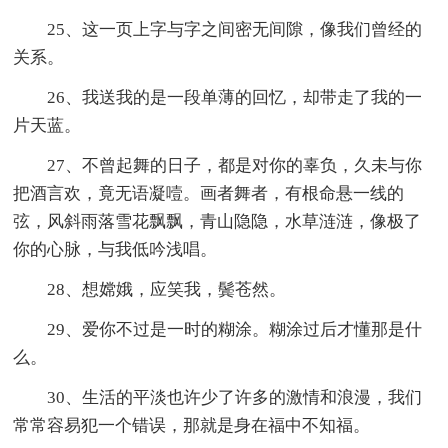
25、这一页上字与字之间密无间隙，像我们曾经的
关系。
26、我送我的是一段单薄的回忆，却带走了我的一
片天蓝。
27、不曾起舞的日子，都是对你的辜负，久未与你
把酒言欢，竟无语凝噎。画者舞者，有根命悬一线的
弦，风斜雨落雪花飘飘，青山隐隐，水草涟涟，像极了
你的心脉，与我低吟浅唱。
28、想嫦娥，应笑我，鬓苍然。
29、爱你不过是一时的糊涂。糊涂过后才懂那是什
么。
30、生活的平淡也许少了许多的激情和浪漫，我们
常常容易犯一个错误，那就是身在福中不知福。