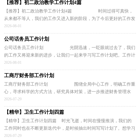
【推荐】初二政治教学工作计划4篇
【推荐】初二政治教学工作计划4篇 时间过得可真快，
从来都不等人，我们的工作又进入新的阶段，为了今后更好的工作发
展，我们要好好计划今后的工作方法。写工作...
2026-08-01
公司话务员工作计划
公司话务员工作计划 光阴迅速，一眨眼就过去了，我们
的工作又将迎来新的进步，让我们一起来学习写工作计划吧。工作计
划的开头要怎么写？想必这让大家都很苦恼...
2026-08-01
工商厅财务部工作计划
工商厅财务部工作计划 围绕全局中心工作，明确工作重
心，寻求科学的方式方法，研究具体对策，进一步推进财务管理水
平，为构建安全、健康、和谐工商的长远目标努...
2026-07-29
【精华】卫生工作计划四篇
【精华】卫生工作计划四篇 时光飞逝，时间在慢慢推演，我们的
工作同时也在不断更新迭代中，是时候抽出时间写写计划了。想学习
拟定计划却不知道该请教谁？下面是小编精心整理的卫...
2026-07-29