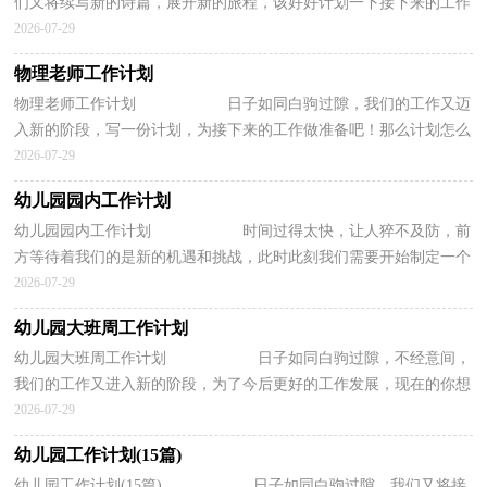
们又将续写新的诗篇，展开新的旅程，该好好计划一下接下来的工作
了！计划怎么写才不会流于形式呢？以下是小编...
2026-07-29
物理老师工作计划
物理老师工作计划 日子如同白驹过隙，我们的工作又迈
入新的阶段，写一份计划，为接下来的工作做准备吧！那么计划怎么
拟定才能发挥它最大的作用呢？下面是小编收...
2026-07-29
幼儿园园内工作计划
幼儿园园内工作计划 时间过得太快，让人猝不及防，前
方等待着我们的是新的机遇和挑战，此时此刻我们需要开始制定一个
计划。计划到底怎么拟定才合适呢？以下是...
2026-07-29
幼儿园大班周工作计划
幼儿园大班周工作计划 日子如同白驹过隙，不经意间，
我们的工作又进入新的阶段，为了今后更好的工作发展，现在的你想
必不是在做计划，就是在准备做计划吧。相信...
2026-07-29
幼儿园工作计划(15篇)
幼儿园工作计划(15篇) 日子如同白驹过隙，我们又将接