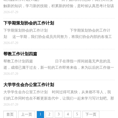
触新的知识，学习新的技能，积累新的经验，是时候认真思考计划该
如何写了。那么计划怎么拟定才能发挥它最...
2026-07-29
下学期策划协会的工作计划
下学期策划协会的工作计划 下学期策划协会的工作计
划 这一学期，我们协会成员共同努力，将我们协会内部的各项工
作进行了大的完善，同时加强了策划交...
2026-07-29
帮教工作计划四篇
帮教工作计划四篇 日子在弹指一挥间就毫无声息的流
逝，成绩已属于过去，新一轮的工作即将来临，来为以后的工作做一
份计划吧。相信大家又在为写计划犯愁了吧？...
2026-07-29
大学学生会办公室工作计划
大学学生会办公室工作计划 时间过得可真快，从来都不等人，我
们的工作同时也在不断更新迭代中，让我们一起来学习写计划吧。那
么我们该怎么去写计划呢？下面是小编为大家收集的大...
2026-07-29
1
2
3
4
5
首页
上一页
下一页