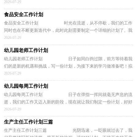
工作计划呢？下面是小编精心整理的中学...
2026-07-29
食品安全工作计划
食品安全工作计划 时光在流逝，从不停歇，我们的工作
同时也在不断更新迭代中，此时此刻需要制定一个详细的计划了。我
们该怎么拟定计划呢？下面是小编收集整理...
2026-07-29
幼儿园老师工作计划
幼儿园老师工作计划 日子如同白驹过隙，前方等待着我
们的是新的机遇和挑战，写一份计划，为接下来的学习做准备吧！拟
起计划来就毫无头绪？下面是小编为大家收集...
2026-07-29
幼儿园每周工作计划
幼儿园每周工作计划 日子在弹指一挥间就毫无声息的流
逝，我们的工作又迈入新的阶段，现在就让我们制定一份计划，好好
地规划一下吧。那么我们该怎么去写计划...
2026-07-29
生产主任工作计划三篇
生产主任工作计划三篇 光阴迅速，一眨眼就过去了，我