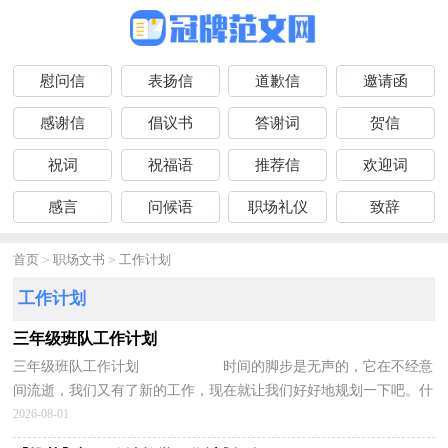
慰问信
表扬信
道歉信
邀请函
感谢信
倡议书
答谢词
贺信
祝词
祝福语
推荐信
欢迎词
感言
问候语
职场礼仪
致辞
首页
>
职场文书
>
工作计划
工作计划
三年级班队工作计划
三年级班队工作计划 时间的脚步是无声的，它在不经意
间流逝，我们又有了新的工作，现在就让我们好好地规划一下吧。什
么样的工作计划才是好的工作计划呢？以下...
2026-08-01