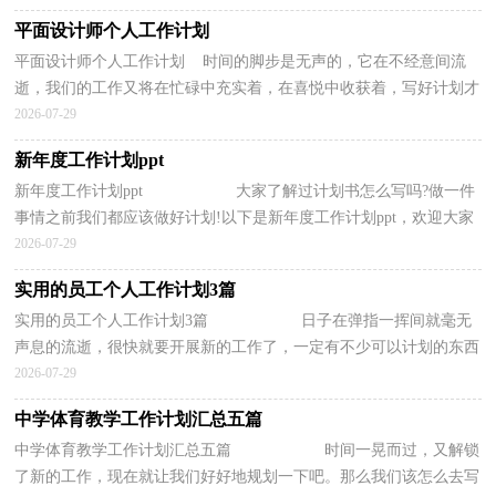
平面设计师个人工作计划
平面设计师个人工作计划 时间的脚步是无声的，它在不经意间流
逝，我们的工作又将在忙碌中充实着，在喜悦中收获着，写好计划才
不会让我们努力的时候迷失方向哦。计划怎么写才能发...
2026-07-29
新年度工作计划ppt
新年度工作计划ppt 大家了解过计划书怎么写吗?做一件
事情之前我们都应该做好计划!以下是新年度工作计划ppt，欢迎大家
阅读! 最新生产部年度工作计划精...
2026-07-29
实用的员工个人工作计划3篇
实用的员工个人工作计划3篇 日子在弹指一挥间就毫无
声息的流逝，很快就要开展新的工作了，一定有不少可以计划的东西
吧。工作计划怎么写才不会流于形式呢？以...
2026-07-29
中学体育教学工作计划汇总五篇
中学体育教学工作计划汇总五篇 时间一晃而过，又解锁
了新的工作，现在就让我们好好地规划一下吧。那么我们该怎么去写