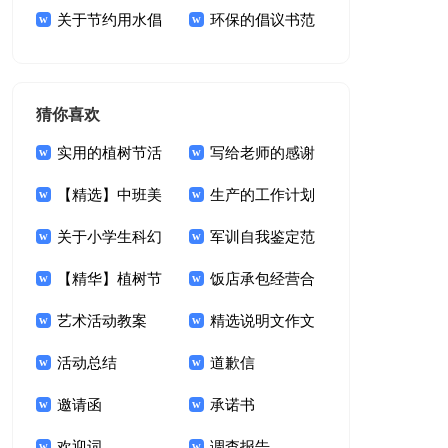
文明倡议书3篇
关于节约用水倡
议书
环保的倡议书范
议书集合九篇
文集锦六篇
猜你喜欢
实用的植树节活
写给老师的感谢
动方案3篇
【精选】中班美
信
生产的工作计划
术教案集锦八篇
关于小学生科幻
模板集锦9篇
军训自我鉴定范
作文集锦5篇
【精华】植树节
文
饭店承包经营合
活动方案模板汇编八
艺术活动教案
同合集8篇
精选说明文作文
篇
活动总结
300字合集6篇
道歉信
邀请函
承诺书
欢迎词
调查报告