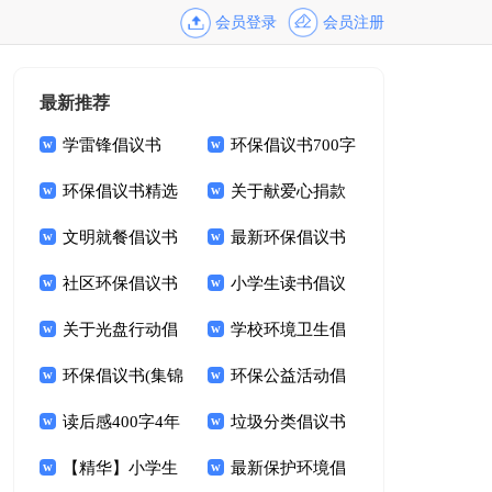
会员登录
会员注册
最新推荐
学雷锋倡议书
环保倡议书700字
1000字
环保倡议书精选
关于献爱心捐款
15篇
文明就餐倡议书
倡议书范文9篇
最新环保倡议书
范文锦集九篇
社区环保倡议书
小学生读书倡议
15篇
关于光盘行动倡
书14篇
学校环境卫生倡
议书模板集合9篇
环保倡议书(集锦
议书10篇
环保公益活动倡
15篇)
读后感400字4年
议书
垃圾分类倡议书
级
【精华】小学生
(合集15篇)
最新保护环境倡